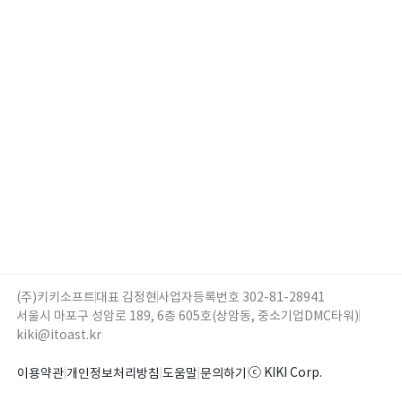
(주)키키소프트
대표 김정현
사업자등록번호 302-81-28941
서울시 마포구 성암로 189, 6층 605호(상암동, 중소기업DMC타워)
kiki@itoast.kr
ⓒ KIKI Corp.
이용약관
개인정보처리방침
도움말
문의하기